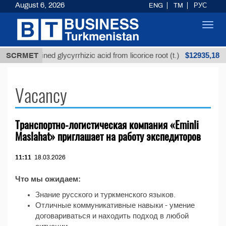
August 6, 2026
ENG
TM
РУС
Toggl
navig
$12935,18
SCRMET
Unrefined glycyrrhizic acid from licorice root (t.)
Vacancy
Транспортно-логистическая компания «Eminli
Maslahat» приглашает на работу экспедиторов
11:11
18.03.2026
Что мы ожидаем:
Знание русского и туркменского языков.
Отличные коммуникативные навыки - умение
договариваться и находить подход в любой