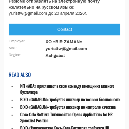
Резюме отправлять на электронную почту
желательно на русском языке:
yuristtw@gmail.com до 20 апреля 2026г.
Contact
Employer:
ХО «BIR ZAMAN»
Mail:
yuristtw@gmail.com
Region:
Ashgabat
READ ALSO
ИП «ADA» приглашает в свою команду помощника главного
бухгалтера
В ХО «GARAGUM» требуется инженер по технике безопасности
В ХО «GARAGUM» требуется инженер по контролю качества
Coca-Cola Bottlers Turkmenistan Opens Applications for HR
Specialist Position
В ХО «Туркменистан Кока-Кола Боттлерз» требуется HR