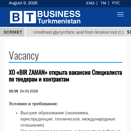
August 9, 2026
ENG
TM
РУС
Toggl
navig
7,8 ТМТ
$12
SCRMET
Unrefined glycyrrhizic acid from licorice root (t.)
Vacancy
ХО «BIR ZAMAN» открыта вакансия Специалиста
по тендерам и контрактам
16:39
24.03.2026
Условия и требование:
Высшее образование (экономика,
юриспруденция, техническое, международные
отношения).