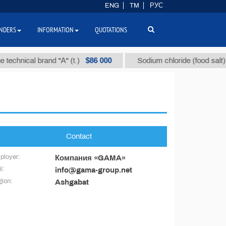
ENG
TM
РУС
NDERS
INFORMATION
QUOTATIONS
$86 000
technical brand "А" (t.)
Sodium chloride (food salt) (t
Contact
ployer:
Компания «GAMA»
l:
info@gama-group.net
ion:
Ashgabat