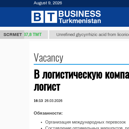
August 9, 2026
37,8 ТМТ
rt 1(kg.)
SCRMET
Unrefined glycyrrhizic acid from licorice r
Vacancy
В логистическую комп
логист
16:13
26.03.2026
Обязанности:
Организация международных перевозок
Составление оптимальных маршрутов, ра