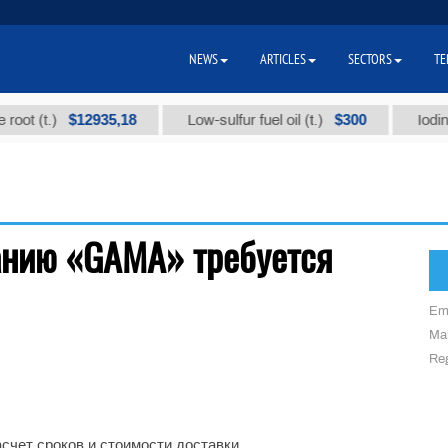
NEWS
ARTICLES
SECTORS
TE
$12935,18
$300
oot (t.)
Low-sulfur fuel oil (t.)
Iodine 
анию «GAMA» требуется
Em
Mai
Reg
счет сроков и стоимости доставки