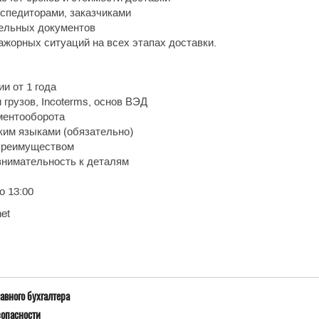
кспедиторами, заказчиками
ельных документов
жорных ситуаций на всех этапах доставки.
и от 1 года
грузов, Incoterms, основ ВЭД
ментооборота
ким языками (обязательно)
преимуществом
внимательность к деталям
о 13:00
et
авного бухгалтера
зопасности