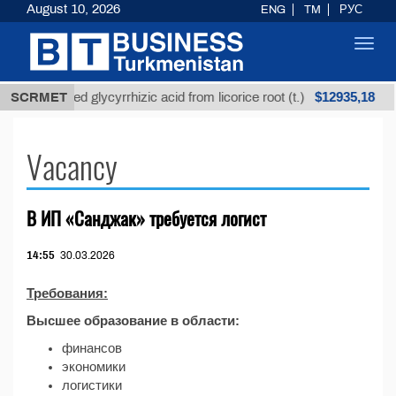
August 10, 2026
ENG
TM
РУС
Toggl
navig
$12935,18
SCRMET
Unrefined glycyrrhizic acid from licorice root (t.)
Vacancy
В ИП «Санджак» требуется логист
14:55
30.03.2026
Требования:
Высшее образование в области:
финансов
экономики
логистики