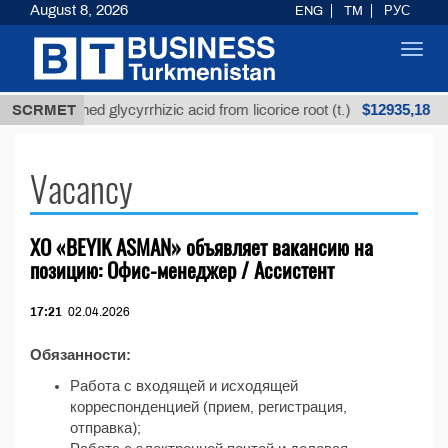
August 8, 2026
ENG
TM
РУС
Toggl
navig
$12935,18
SCRMET
Unrefined glycyrrhizic acid from licorice root (t.)
Vacancy
ХО «BEYIK ASMAN» объявляет вакансию на
позицию: Офис-менеджер / Ассистент
17:21
02.04.2026
Обязанности:
Работа с входящей и исходящей
корреспонденцией (прием, регистрация,
отправка);