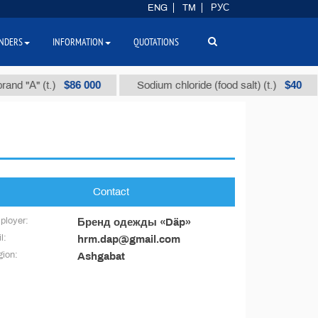
ENG
TM
РУС
NDERS
INFORMATION
QUOTATIONS
$86 000
$40
and "А" (t.)
Sodium chloride (food salt) (t.)
Contact
ployer:
Бренд одежды «Däp»
l:
hrm.dap@gmail.com
ion:
Ashgabat