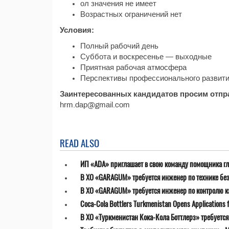
ол значения не имеет
Возрастных ограничений нет
Условия:
Полный рабочий день
Суббота и воскресенье — выходные
Приятная рабочая атмосфера
Перспективы профессионального развит
Заинтересованных кандидатов просим отпра
hrm.dap@gmail.com
READ ALSO
ИП «ADA» приглашает в свою команду помощника гл
В ХО «GARAGUM» требуется инженер по технике бе
В ХО «GARAGUM» требуется инженер по контролю к
Coca-Cola Bottlers Turkmenistan Opens Applications fo
В ХО «Туркменистан Кока-Кола Боттлерз» требуетс