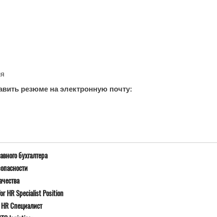
ия
вить резюме на электронную почту:
авного бухгалтера
зопасности
ачества
r HR Specialist Position
я HR Специалист