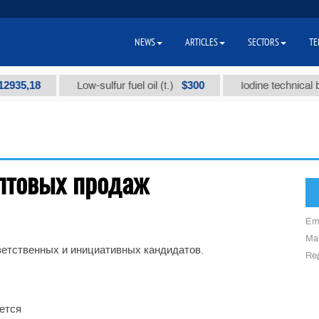
NEWS
ARTICLES
SECTORS
TE
935,18
$300
Low-sulfur fuel oil (t.)
Iodine technical br
птовых продаж
Em
Mai
ветственных и инициативных кандидатов.
Reg
ется