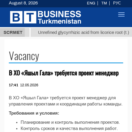
August 8, 2026
ENG
TM
РУС
Toggl
navig
37,8 ТМТ
$
SCRMET
Unrefined glycyrrhizic acid from licorice root (t.)
Vacancy
В ХО «Яшыл Гала» требуется проект менеджер
17:41
12.05.2026
В ХО «Яшыл Гала» требуется проект менеджер для
управления проектами и координации работы команды.
Требования и условия:
Планирование и контроль выполнения проектов.
Контроль сроков и качества выполнения работ.