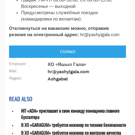
График: Пн–Пт 09:00–18:00, Сб 09:00–13:00,
Воскресенье — выходной
Предусмотрены служебные поездки
(командировки по велаятам);
Откликнуться на вакансию можно, отправив
резюме на электронный адрес:
hr@yashylgala.com
Contact
Employer:
ХО «Яшыл Гала»
Mail:
hr@yashylgala.com
Region:
Ashgabat
READ ALSO
ИП «ADA» приглашает в свою команду помощника главного
бухгалтера
В ХО «GARAGUM» требуется инженер по технике безопасности
В ХО «GARAGUM» требуется инженер по контролю качества