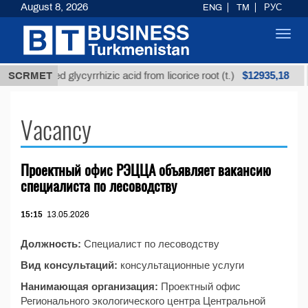
August 8, 2026
ENG
TM
РУС
Toggl
navig
$12935,18
SCRMET
Unrefined glycyrrhizic acid from licorice root (t.)
Vacancy
Проектный офис РЭЦЦА объявляет вакансию
специалиста по лесоводству
15:15
13.05.2026
Должность:
Специалист по лесоводству
Вид консультаций:
консультационные услуги
Нанимающая организация:
Проектный офис
Регионального экологического центра Центральной