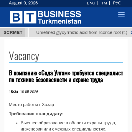
August 9, 2026
ENG
TM
РУС
Toggl
navig
37,8 ТМТ
$
SCRMET
Unrefined glycyrrhizic acid from licorice root (t.)
Vacancy
В компанию «Сада Улгам» требуется специалист
по технике безопасности и охране труда
15:34
19.05.2026
Место работы г.Хазар.
Требования к кандидату:
Высшее образование в области охраны труда,
инженерии или смежных специальностях.