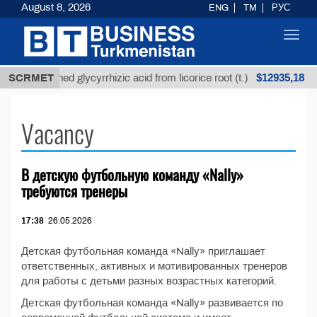
August 8, 2026
ENG
TM
РУС
Toggl
navig
$12935,18
SCRMET
Unrefined glycyrrhizic acid from licorice root (t.)
Vacancy
В детскую футбольную команду «Nally»
требуются тренеры
17:38
26.05.2026
Детская футбольная команда «Nally» приглашает
ответственных, активных и мотивированных тренеров
для работы с детьми разных возрастных категорий.
Детская футбольная команда «Nally» развивается по