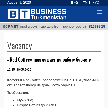
August 8, 2026
ENG
TM
РУС
Toggl
navig
$12935,18
SCRMET
Unrefined glycyrrhizic acid from licorice root (t.)
Vacancy
«Red Coffee» приглашает на работу баристу
12:15
30.05.2026
Кофейня Red Coffee, расположенная в ТЦ «Гульземин»,
объявляет набор на должность баристы.
Требования:
Мужчина;
Возраст от 20 до 28 лет;