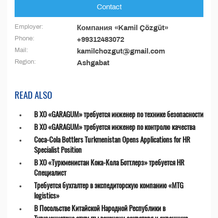
Contact
Employer:
Компания «Kamil Çözgüt»
Phone:
+99312483072
Mail:
kamilchozgut@gmail.com
Region:
Ashgabat
READ ALSO
В ХО «GARAGUM» требуется инженер по технике безопасности
В ХО «GARAGUM» требуется инженер по контролю качества
Coca-Cola Bottlers Turkmenistan Opens Applications for HR
Specialist Position
В ХО «Туркменистан Кока-Кола Боттлерз» требуется HR
Специалист
Требуется бухгалтер в экспедиторскую компанию «MTG
logistics»
В Посольстве Китайской Народной Республики в