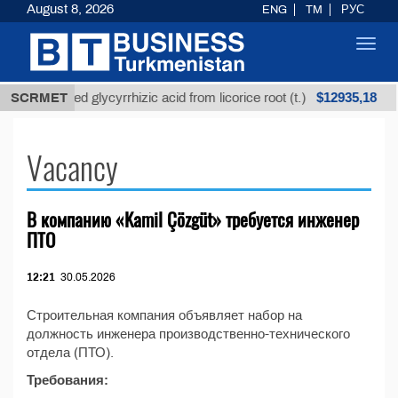
August 8, 2026
ENG
TM
РУС
Toggl
navig
$12935,18
SCRMET
Unrefined glycyrrhizic acid from licorice root (t.)
Vacancy
В компанию «Kamil Çözgüt» требуется инженер
ПТО
12:21
30.05.2026
Строительная компания объявляет набор на
должность инженера производственно-технического
отдела (ПТО).
Требования: