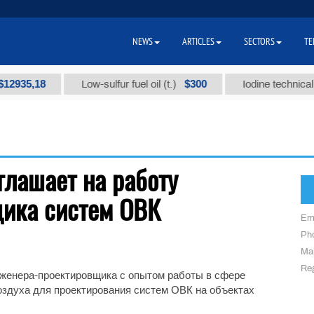
NEWS
ARTICLES
SECTORS
TE
2935,18
$300
Low-sulfur fuel oil (t.)
Iodine technical br
глашает на работу
ика систем ОВК
Em
Ph
Mai
Reg
нженера-проектировщика с опытом работы в сфере
оздуха для проектирования систем ОВК на объектах