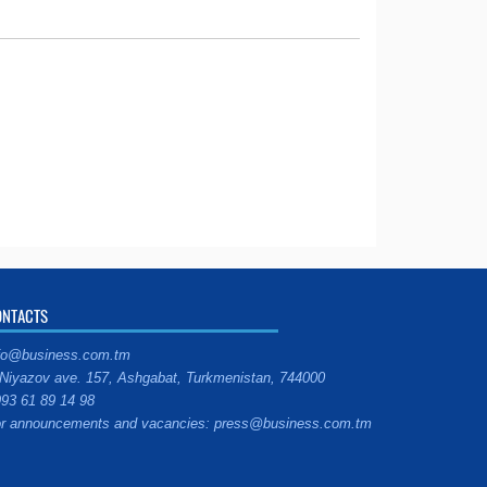
ONTACTS
fo@business.com.tm
Niyazov ave. 157, Ashgabat, Turkmenistan, 744000
93 61 89 14 98
r announcements and vacancies: press@business.com.tm