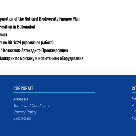
ration of the National Biodiversity Finance Plan
osition in Balkanabat
лист
 по Bitrix24 (проектная работа)
ю: Чертежник-Автокадист-Проектировщик
Электрик по монтажу и испытаниям оборудования
CORPORATE
C
in
About us
A.
Terms and Conditions
+9
Privacy Policy
Fo
Contact us