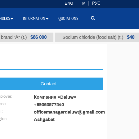
ENG
TM
РУС
NDERS
INFORMATION
QUOTATIONS
$86 000
$40
and "А" (t.)
Sodium chloride (food salt) (t.)
Contact
ployer:
Компания «Daluw»
one:
+99363577440
l:
officemanagerdaluw@gmail.com
ion:
Ashgabat