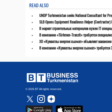
READ ALSO
UNDP Turkmenistan seeks National Consultant for Prepa
SLB Opens Equipment Readiness Helper (Contractor) P
В маркет строительных материалов нужен IT специа
В компанию «Türkmen-Tranzit» требуется специалист
ХО «Кувватлы энергия хызмат» объявляет ваканси
В компанию «Кувватлы энергия хызмат» требуется 
© 2026 BT All rights reserved.