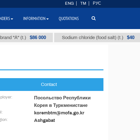
ENG
TM
РУС
NDERS
INFORMATION
QUOTATIONS
$86 000
$40
nd "А" (t.)
Sodium chloride (food salt) (t.)
Contact
ployer:
Посольство Республики
Корея в Туркменистане
l:
korembtm@mofa.go.kr
ion:
Ashgabat