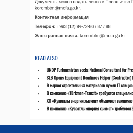
Документы можно подать лично в Посольство Р
korembtm@mofa.go.kr.
Контактная информация
Телефон:
+993 (12) 94-72-86 / 87 / 88
Электронная почта:
korembtm@mofa.go.kr
READ ALSO
UNDP Turkmenistan seeks National Consultant for Prepa
SLB Opens Equipment Readiness Helper (Contractor) P
В маркет строительных материалов нужен IT специа
В компанию «Türkmen-Tranzit» требуется специалист
ХО «Кувватлы энергия хызмат» объявляет ваканси
В компанию «Кувватлы энергия хызмат» требуется 