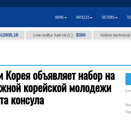
NEWS
ARTICLES
SECTORS
TE
935,18
$300
Low-sulfur fuel oil (t.)
Iodine technical bra
 Корея объявляет набор на
ежной корейской молодежи
Em
та консула
Mai
Reg