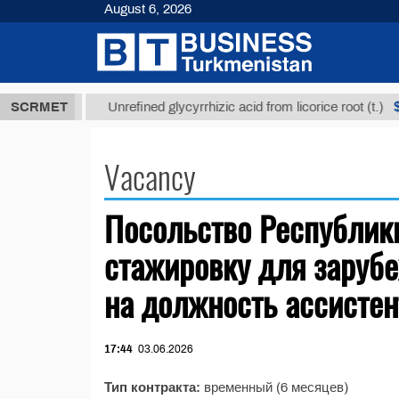
August 6, 2026
7,8 ТМТ
$12
SCRMET
Unrefined glycyrrhizic acid from licorice root (t.)
Vacancy
Посольство Республики
стажировку для заруб
на должность ассистен
17:44
03.06.2026
Тип контракта:
временный (6 месяцев)