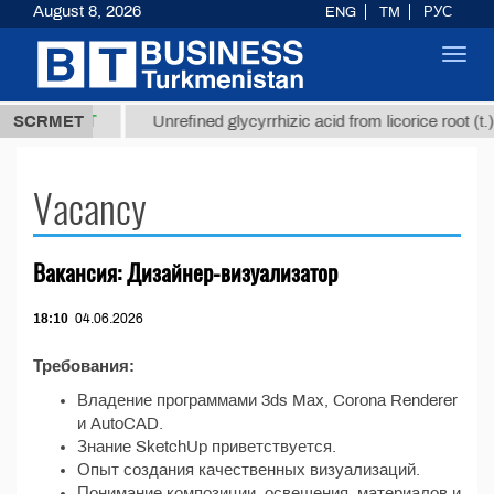
August 8, 2026
ENG
TM
РУС
Toggl
navig
37,8 ТМТ
.)
SCRMET
Unrefined glycyrrhizic acid from licorice root (t.)
Vacancy
Вакансия: Дизайнер-визуализатор
18:10
04.06.2026
Требования:
Владение программами 3ds Max, Corona Renderer
и AutoCAD.
Знание SketchUp приветствуется.
Опыт создания качественных визуализаций.
Понимание композиции, освещения, материалов и