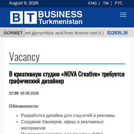
August 9, 2026
ENG
TM
РУС
Toggl
navig
$12935,18
SCRMET
Unrefined glycyrrhizic acid from licorice root (t.)
Vacancy
В креативную студию «NOVA Creative» требуется
графический дизайнер
17:39
05.06.2026
Обязанности:
Разработка дизайна для соцсетей и рекламы
Создание баннеров, афиш и рекламных
материалов