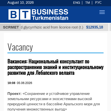
August 10, 2026
ENG
TM
РУС
Toggl
navig
$12935,18
Unrefined glycyrrhizic acid from licorice root (t.)
SCRMET
Vacancy
Вакансия: Национальный консультант по
распространению знаний и институциональному
развитию для Лебапского велаята
18:08
05.06.2026
Проект:
«Сохранение и устойчивое управление
земельными ресурсами и экосистемами высокой
природной ценности в бассейне Аральского моря для
получения множественных выгод»