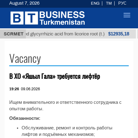
August 7, 2026
ENG
TM
РУС
Toggl
navig
$12935,18
SCRMET
Unrefined glycyrrhizic acid from licorice root (t.)
Vacancy
В ХО «Яшыл Гала» требуется лифтёр
19:26
09.06.2026
Ищем внимательного и ответственного сотрудника с
опытом работы.
Обязанности:
Обслуживание, ремонт и контроль работы
лифтов и подъёмных механизмов;