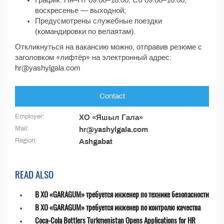
График: Пн–Пт 09:00–18:00, Сб 09:00–16:00,
воскресенье — выходной;
Предусмотрены служебные поездки
(командировки по велаятам).
Откликнуться на вакансию можно, отправив резюме с
заголовком «лифтёр» на электронный адрес:
hr@yashylgala.com
Contact
Employer:
ХО «Яшыл Гала»
Mail:
hr@yashylgala.com
Region:
Ashgabat
READ ALSO
В ХО «GARAGUM» требуется инженер по технике безопасности
В ХО «GARAGUM» требуется инженер по контролю качества
Coca-Cola Bottlers Turkmenistan Opens Applications for HR