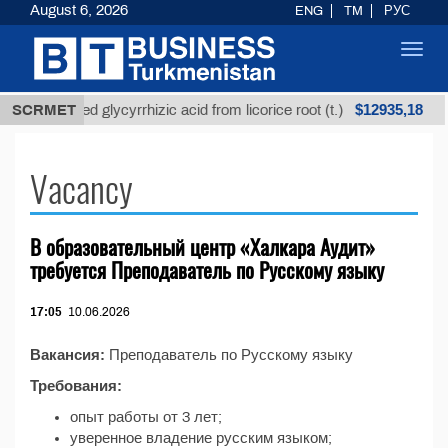
August 6, 2026
ENG
TM
РУС
Toggl
navig
$12935,18
SCRMET
Unrefined glycyrrhizic acid from licorice root (t.)
Vacancy
В образовательный центр «Халкара Аудит»
требуется Преподаватель по Русскому языку
17:05
10.06.2026
Вакансия:
Преподаватель по Русскому языку
Требования:
опыт работы от 3 лет;
уверенное владение русским языком;