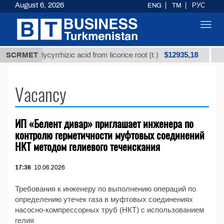
August 6, 2026
ENG
TM
РУС
Toggl
navig
$12935,18
nrefined glycyrrhizic acid from licorice root (t.)
SCRMET
Low
Vacancy
ИП «Белент дивар» приглашает инженера по
контролю герметичности муфтовых соединений
НКТ методом гелиевого течеискания
17:36
10.06.2026
Требования к инженеру по выполнению операций по
определению утечек газа в муфтовых соединениях
насосно-компрессорных труб (НКТ) с использованием
гелия