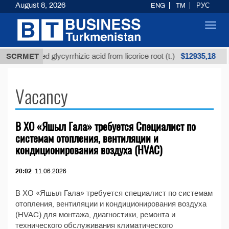
August 8, 2026
ENG
TM
РУС
Toggl
navig
$12935,18
SCRMET
Unrefined glycyrrhizic acid from licorice root (t.)
Vacancy
В ХО «Яшыл Гала» требуется Специалист по
системам отопления, вентиляции и
кондиционирования воздуха (HVAC)
20:02
11.06.2026
В ХО «Яшыл Гала» требуется специалист по системам
отопления, вентиляции и кондиционирования воздуха
(HVAC) для монтажа, диагностики, ремонта и
технического обслуживания климатического