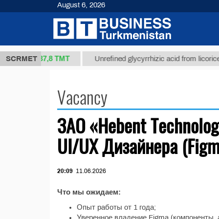
August 6, 2026
37,8 ТМТ
rt 1(kg.)
SCRMET
Unrefined glycyrrhizic acid from licorice r
Vacancy
ЗАО «Hebent Technolog
UI/UX Дизайнера (Figm
20:09
11.06.2026
Что мы ожидаем:
Опыт работы от 1 года;
Уверенное владение Figma (компоненты, 