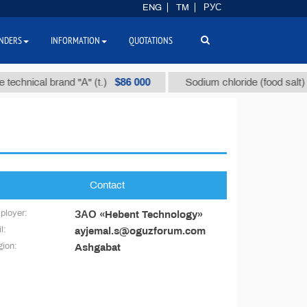
ENG
TM
РУС
NDERS
INFORMATION
QUOTATIONS
$86 000
technical brand "А" (t.)
Sodium chloride (food salt) (t
Contact
ployer:
ЗАО «Hebent Technology»
l:
ayjemal.s@oguzforum.com
ion:
Ashgabat