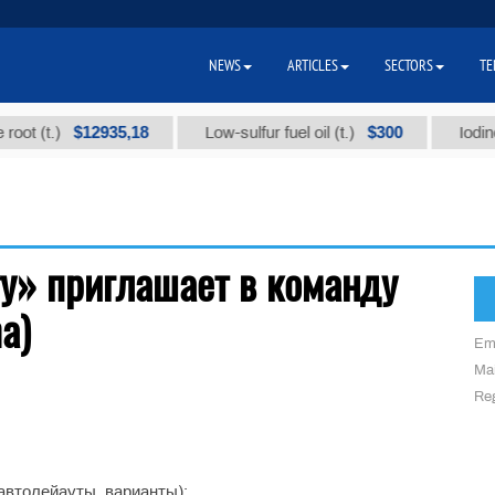
NEWS
ARTICLES
SECTORS
TE
$12935,18
$300
oot (t.)
Low-sulfur fuel oil (t.)
Iodine 
y» приглашает в команду
a)
Em
Mai
Reg
автолейауты, варианты);