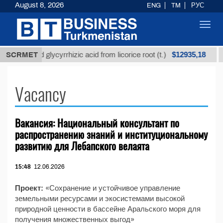
August 8, 2026
ENG
TM
РУС
Toggl
navig
$12935,18
Unrefined glycyrrhizic acid from licorice root (t.)
SCRMET
Vacancy
Вакансия: Национальный консультант по
распространению знаний и институциональному
развитию для Лебапского велаята
15:48
12.06.2026
Проект:
«Сохранение и устойчивое управление
земельными ресурсами и экосистемами высокой
природной ценности в бассейне Аральского моря для
получения множественных выгод»