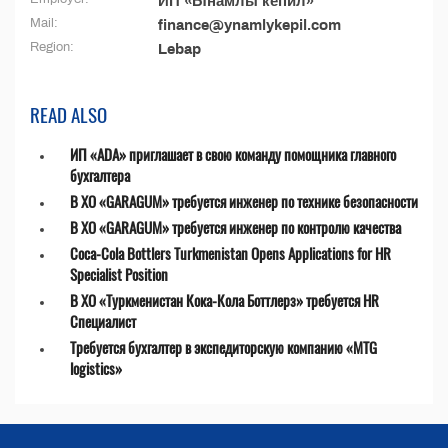
ИП «Ынамлы кепил»
Mail:
finance@ynamlykepil.com
Region:
Lebap
READ ALSO
ИП «ADA» приглашает в свою команду помощника главного
бухгалтера
В ХО «GARAGUM» требуется инженер по технике безопасности
В ХО «GARAGUM» требуется инженер по контролю качества
Coca-Cola Bottlers Turkmenistan Opens Applications for HR
Specialist Position
В ХО «Туркменистан Кока-Кола Боттлерз» требуется HR
Специалист
Требуется бухгалтер в экспедиторскую компанию «MTG
logistics»