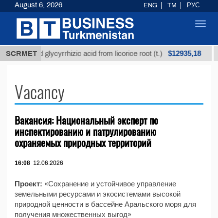
August 6, 2026
ENG
TM
РУС
Toggl
navig
$12935,18
Unrefined glycyrrhizic acid from licorice root (t.)
SCRMET
Vacancy
Вакансия: Национальный эксперт по
инспектированию и патрулированию
охраняемых природных территорий
16:08
12.06.2026
Проект:
«Сохранение и устойчивое управление
земельными ресурсами и экосистемами высокой
природной ценности в бассейне Аральского моря для
получения множественных выгод»