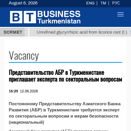
August 6, 2026
ENG
TM
РУС
Toggl
navig
37,8 ТМТ
$1
SCRMET
Unrefined glycyrrhizic acid from licorice root (t.)
Vacancy
Представительство АБР в Туркменистане
приглашает эксперта по секторальным вопросам
16:29
12.06.2026
Постоянному Представительству Азиатского Банка
Развития (АБР) в Туркменистане требуется эксперт
по секторальным вопросам и мерам безопасности
(национальный)