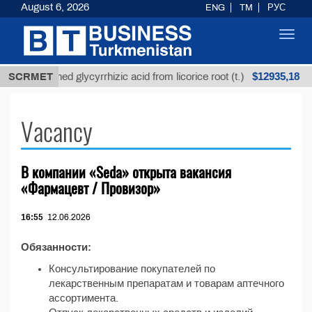
August 6, 2026
ENG
TM
РУС
Toggl
navig
$12935,18
SCRMET
Unrefined glycyrrhizic acid from licorice root (t.)
Vacancy
В компании «Seda» открыта вакансия
«Фармацевт / Провизор»
16:55
12.06.2026
Обязанности:
Консультирование покупателей по
лекарственным препаратам и товарам аптечного
ассортимента.