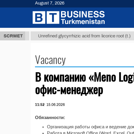
August 7, 2026
37,8 ТМТ
$1
SCRMET
Unrefined glycyrrhizic acid from licorice root (t.)
Vacancy
В компанию «Meno Logi
офис-менеджер
11:52
15.06.2026
Обязанности:
Организация работы офиса и ведение до
Работа в Microsoft Office (Word, Excel, O