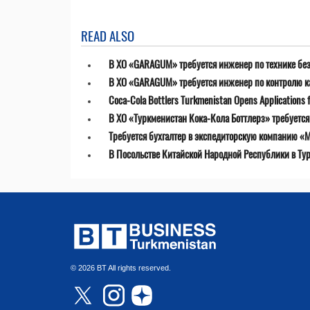
READ ALSO
В ХО «GARAGUM» требуется инженер по технике бе
В ХО «GARAGUM» требуется инженер по контролю к
Coca-Cola Bottlers Turkmenistan Opens Applications fo
В ХО «Туркменистан Кока-Кола Боттлерз» требуетс
Требуется бухгалтер в экспедиторскую компанию «MT
В Посольстве Китайской Народной Республики в Ту
© 2026 BT All rights reserved.