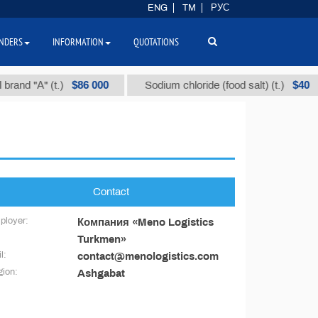
ENG
TM
РУС
NDERS
INFORMATION
QUOTATIONS
$86 000
$40
rand "А" (t.)
Sodium chloride (food salt) (t.)
Contact
ployer:
Компания «Meno Logistics
Turkmen»
l:
contact@menologistics.com
ion:
Ashgabat