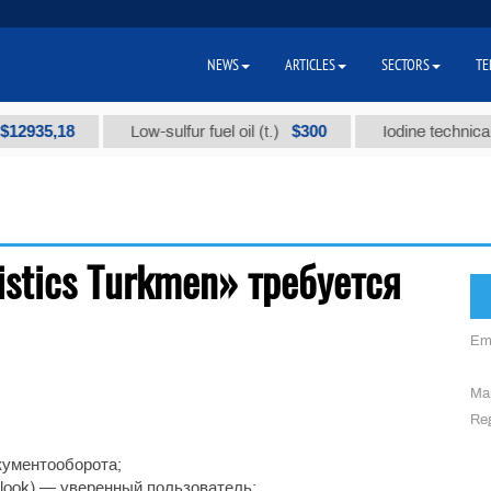
NEWS
ARTICLES
SECTORS
TE
2935,18
$300
Low-sulfur fuel oil (t.)
Iodine technical b
stics Turkmen» требуется
Em
Mai
Reg
кументооборота;
utlook) — уверенный пользователь;