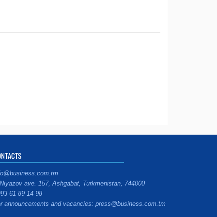
ONTACTS
fo@business.com.tm
Niyazov ave. 157, Ashgabat, Turkmenistan, 744000
93 61 89 14 98
r announcements and vacancies: press@business.com.tm