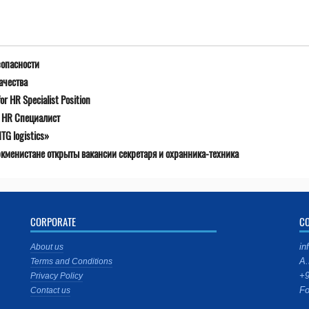
зопасности
ачества
r HR Specialist Position
я HR Специалист
G logistics»
ркменистане открыты вакансии секретаря и охранника-техника
CORPORATE
C
in
About us
A.
Terms and Conditions
+9
Privacy Policy
Fo
Contact us