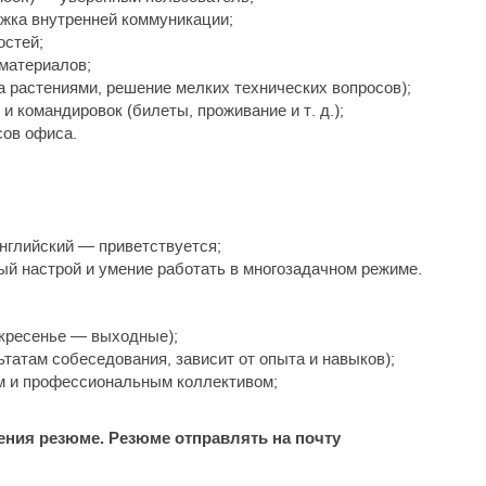
ржка внутренней коммуникации;
остей;
материалов;
а растениями, решение мелких технических вопросов);
 командировок (билеты, проживание и т. д.);
сов офиса.
английский — приветствуется;
ный настрой и умение работать в многозадачном режиме.
скресенье — выходные);
ьтатам собеседования, зависит от опыта и навыков);
м и профессиональным коллективом;
ния резюме. Резюме отправлять на почту