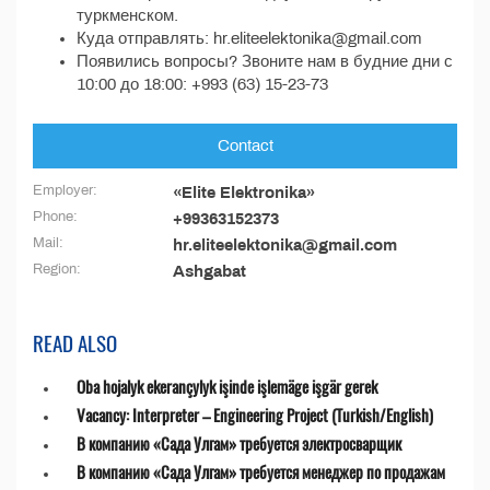
туркменском.
Куда отправлять: hr.eliteelektonika@gmail.com
Появились вопросы? Звоните нам в будние дни с
10:00 до 18:00: +993 (63) 15-23-73
Contact
Employer:
«Elite Elektronika»
Phone:
+99363152373
Mail:
hr.eliteelektonika@gmail.com
Region:
Ashgabat
READ ALSO
Oba hojalyk ekerançylyk işinde işlemäge işgär gerek
Vacancy: Interpreter – Engineering Project (Turkish/English)
В компанию «Сада Улгам» требуется электросварщик
В компанию «Сада Улгам» требуется менеджер по продажам