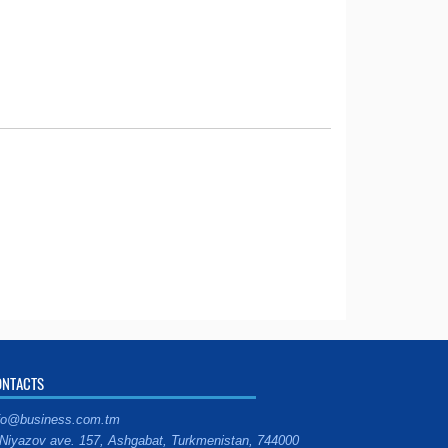
ONTACTS
fo@business.com.tm
Niyazov ave. 157, Ashgabat, Turkmenistan, 744000