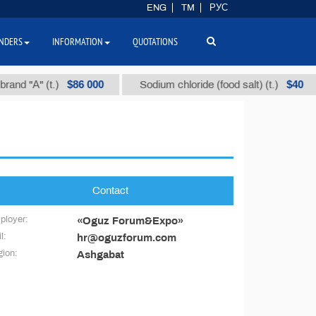
ENG
TM
РУС
NDERS
INFORMATION
QUOTATIONS
$86 000
$40
and "А" (t.)
Sodium chloride (food salt) (t.)
Contact
ployer:
«Oguz Forum&Expo»
l:
hr@oguzforum.com
ion:
Ashgabat