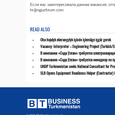
Если вас заинтересовала данная вакансия, отп
hr@oguzforum.com
READ ALSO
Oba hojalyk ekerançylyk işinde işlemäge işgär gerek
Vacancy: Interpreter – Engineering Project (Turkish/E
В компанию «Сада Улгам» требуется электросварщи
В компанию «Сада Улгам» требуется менеджер по 
UNDP Turkmenistan seeks National Consultant for Prepa
SLB Opens Equipment Readiness Helper (Contractor) P