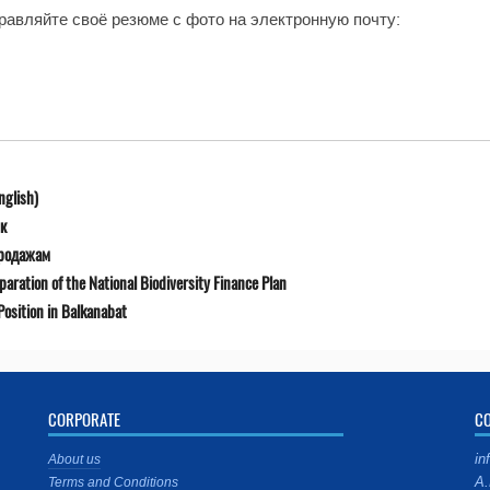
равляйте своё резюме с фото на электронную почту:
nglish)
к
продажам
ration of the National Biodiversity Finance Plan
osition in Balkanabat
CORPORATE
C
in
About us
A.
Terms and Conditions