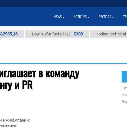
NEWS
ARTICLES
SECTORS
TE
935,18
$300
Low-sulfur fuel oil (t.)
Iodine technical br
иглашает в команду
нгу и PR
Em
Mai
Reg
и PR-кампаний;
контента;