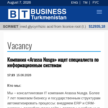
August 7, 2026
ENG
TM
РУС
Toggl
navig
$12935,18
SCRMET
Unrefined glycyrrhizic acid from licorice root (t.)
Vacancy
Компания «Arassa Nusga» ищет специалиста по
информационным системам
17:23
15.06.2026
Кто мы:
Мы – консалтинговая IT компания Arassa Nusga. Более
7 лет помогаем бизнесу и государственным структурам
автоматизировать процессы: внедряем ERP и CRM-