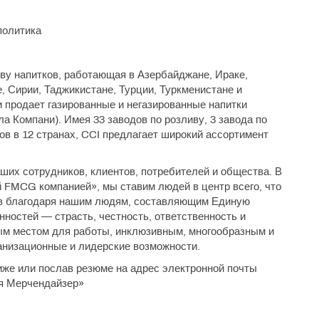
политика
ву напитков, работающая в Азербайджане, Ираке,
, Сирии, Таджикистане, Турции, Туркменистане и
и продает газированные и негазированные напитки
а Компани). Имея 33 заводов по розливу, 3 завода по
ов в 12 странах, CCI предлагает широкий ассортимент
ших сотрудников, клиентов, потребителей и общества. В
 FMCG компанией», мы ставим людей в центр всего, что
ов благодаря нашим людям, составляющим Единую
остей — страсть, честность, ответственность и
ым местом для работы, инклюзивным, многообразным и
низационные и лидерские возможности.
иже или послав резюме на адрес электронной почты
ия Мерчендайзер»