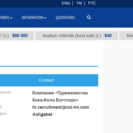
ENG
TM
РУС
NDERS
INFORMATION
QUOTATIONS
$86 000
$40
.)
Sodium chloride (food salt) (t.)
Mixed p
Contact
ployer:
Компания «Туркменистан
Кока-Кола Боттлерс»
l:
hr.recruitment@cci-tm.com
ion:
Ashgabat