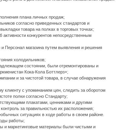
полнения плана личных продаж;
ьников согласно приведенных стандартов и
выкладки товара на полках в торговых точках;
об активности конкурентов непосредственным
 и Персонал магазина путем выявления и решения
тояния холодильников;
 надлежащем состоянии, были отремонтированы и
ркменистан Кока-Кола Боттлерз»;
мпании и за чистотой товара, в случае обнаружения
у клиенту с упоминанием цен, следить за оборотом
истоте полки согласно Стандарту;
етствующими плакатами, ценниками и другими
контроль за правильностью их расположения;
обычных ситуациях в ходе работы в своем районе.
тоды работы;
ты и маркетинговые материалы были чистыми и