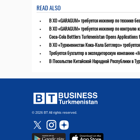
READ ALSO
В ХО «GARAGUM» требуется инженер по технике бе
В ХО «GARAGUM» требуется инженер по контролю к
Coca-Cola Bottlers Turkmenistan Opens Applications fo
В ХО «Туркменистан Кока-Кола Боттлерз» требуетс
Требуется бухгалтер в экспедиторскую компанию «MT
В Посольстве Китайской Народной Республики в Ту
© 2026 BT All rights reserved.