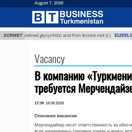
August 7, 2026
$12935,18
SCRMET
Unrefined glycyrrhizic acid from licorice root (t.)
Vacancy
В компанию «Туркмени
требуется Мерчендайз
17:39
16.06.2026
Описание вакансии
Мерчендайзер несет ответственность за обесп
всех назначенных торговых точках и играть в