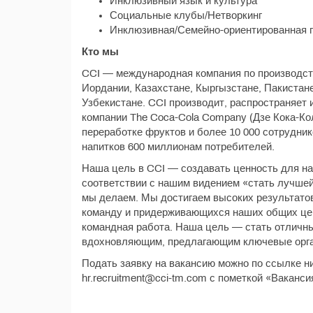
Инклюзивный язык и культура
Социальные клубы/Нетворкинг
Инклюзивная/Семейно-ориентированная 
Кто мы
CCI — международная компания по производст
Иордании, Казахстане, Кыргызстане, Пакистане
Узбекистане. CCI производит, распространяет 
компании The Coca-Cola Company (Дзе Кока-Кол
переработке фруктов и более 10 000 сотрудник
напитков 600 миллионам потребителей.
Наша цель в CCI — создавать ценность для на
соответствии с нашим видением «стать лучшей
мы делаем. Мы достигаем высоких результат
команду и придерживающихся наших общих ценн
командная работа. Наша цель — стать отличн
вдохновляющим, предлагающим ключевые орга
Подать заявку на вакансию можно по ссылке н
hr.recruitment@cci-tm.com с пометкой «Ваканс