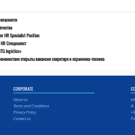
зопасности
ачества
r HR Specialist Position
я HR Специалист
G logistics»
ркменистане открыты вакансии секретаря и охранника-техника
CORPORATE
C
in
About us
A.
Terms and Conditions
+9
Privacy Policy
Fo
Contact us