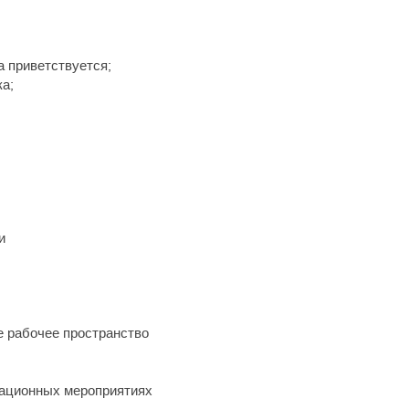
 приветствуется;
ка;
и
 рабочее пространство
зационных мероприятиях