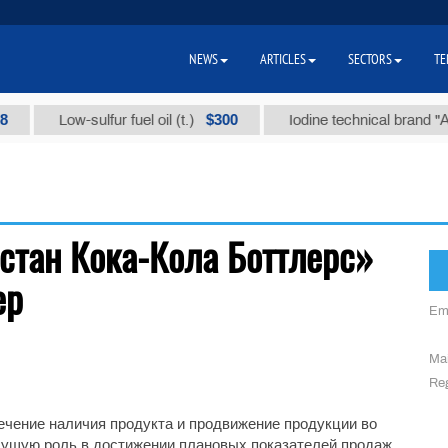
NEWS
ARTICLES
SECTORS
TE
$300
Low-sulfur fuel oil (t.)
Iodine technical brand "А" (t
стан Кока-Кола Боттлерс»
ер
Em
Mai
Reg
ечение наличия продукта и продвижение продукции во
едущую роль в достижении плановых показателей продаж.