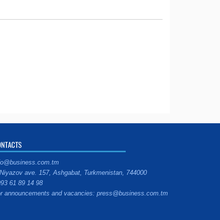
ONTACTS
fo@business.com.tm
Niyazov ave. 157, Ashgabat, Turkmenistan, 744000
93 61 89 14 98
r announcements and vacancies: press@business.com.tm