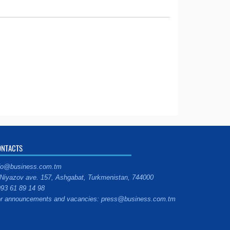
ONTACTS
fo@business.com.tm
Niyazov ave. 157, Ashgabat, Turkmenistan, 744000
93 61 89 14 98
r announcements and vacancies: press@business.com.tm