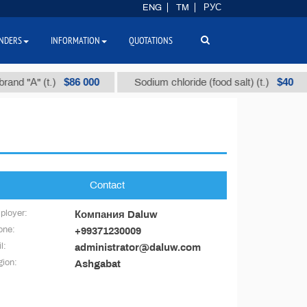
ENG
TM
РУС
NDERS
INFORMATION
QUOTATIONS
$86 000
$40
and "А" (t.)
Sodium chloride (food salt) (t.)
Contact
ployer:
Компания Daluw
one:
+99371230009
l:
administrator@daluw.com
ion:
Ashgabat