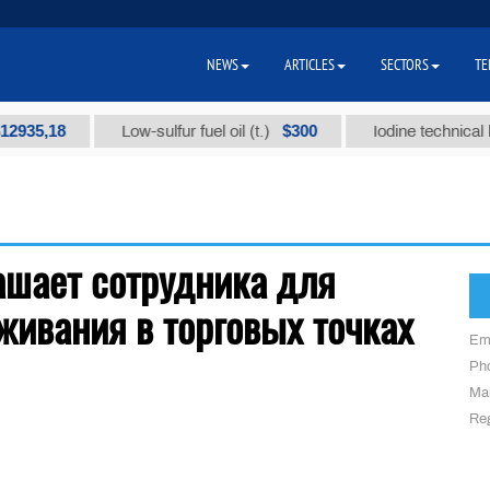
NEWS
ARTICLES
SECTORS
TE
935,18
$300
Low-sulfur fuel oil (t.)
Iodine technical br
ашает сотрудника для
живания в торговых точках
Em
Ph
Mai
Reg