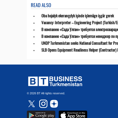
READ ALSO
Oba hojalyk ekerançylyk işinde işlemäge işgär gerek
Vacancy: Interpreter – Engineering Project (Turkish/E
В компанию «Сада Улгам» требуется электросварщи
В компанию «Сада Улгам» требуется менеджер по 
UNDP Turkmenistan seeks National Consultant for Prepa
SLB Opens Equipment Readiness Helper (Contractor) P
© 2026 BT All rights reserved.