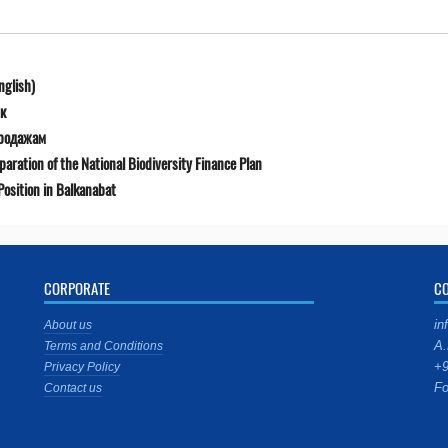
nglish)
к
продажам
ration of the National Biodiversity Finance Plan
osition in Balkanabat
CORPORATE
C
in
About us
A.
Terms and Conditions
+9
Privacy Policy
Fo
Contact us