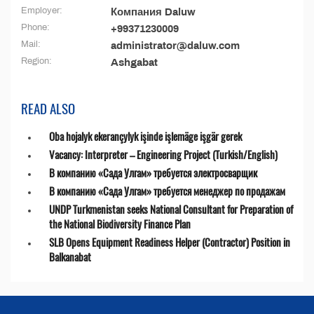
Employer:
Компания Daluw
Phone:
+99371230009
Mail:
administrator@daluw.com
Region:
Ashgabat
READ ALSO
Oba hojalyk ekerançylyk işinde işlemäge işgär gerek
Vacancy: Interpreter – Engineering Project (Turkish/English)
В компанию «Сада Улгам» требуется электросварщик
В компанию «Сада Улгам» требуется менеджер по продажам
UNDP Turkmenistan seeks National Consultant for Preparation of
the National Biodiversity Finance Plan
SLB Opens Equipment Readiness Helper (Contractor) Position in
Balkanabat