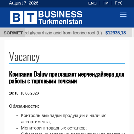
August 7, 2026
ENG
TM
РУС
Toggl
navig
$12935,18
SCRMET
Unrefined glycyrrhizic acid from licorice root (t.)
Vacancy
Компания Daluw приглашает мерчендайзера для
работы с торговыми точками
16:18
18.06.2026
Обязанности:
Контроль выкладки продукции и наличия
ассортимента;
Мониторинг товарных остатков;