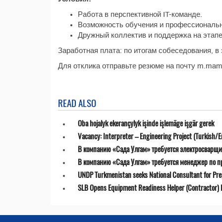
Работа в перспективной IT-команде.
Возможность обучения и профессиональн
Дружный коллектив и поддержка на этапе
Заработная плата: по итогам собеседования, в
Для отклика отправьте резюме на почту m.mam
READ ALSO
Oba hojalyk ekerançylyk işinde işlemäge işgär gerek
Vacancy: Interpreter – Engineering Project (Turkish/E
В компанию «Сада Улгам» требуется электросварщи
В компанию «Сада Улгам» требуется менеджер по 
UNDP Turkmenistan seeks National Consultant for Prepa
SLB Opens Equipment Readiness Helper (Contractor) P