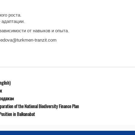
ого роста.
 адаптации.
 зависимости от навыков и опыта.
edova@turkmen-tranzit.com
nglish)
к
продажам
ration of the National Biodiversity Finance Plan
osition in Balkanabat