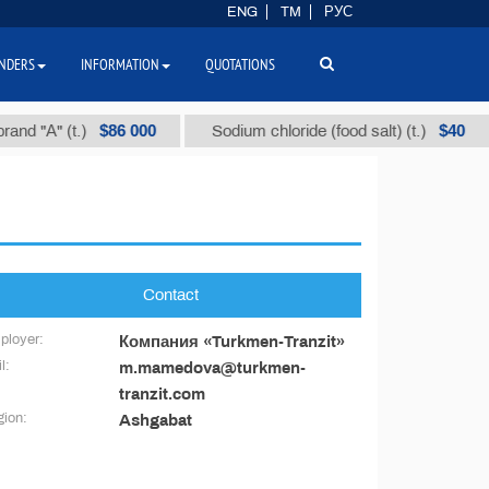
ENG
TM
РУС
NDERS
INFORMATION
QUOTATIONS
$86 000
$40
nd "А" (t.)
Sodium chloride (food salt) (t.)
Contact
ployer:
Компания «Turkmen-Tranzit»
l:
m.mamedova@turkmen-
tranzit.com
ion:
Ashgabat