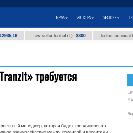
NEWS
ARTICLES
SECTORS
TE
935,18
$300
Low-sulfur fuel oil (t.)
Iodine technical bra
ranzit» требуется
Em
Mai
Reg
проектный менеджер, которая будет координировать
ивное взаимодействие между командой и клиентами.