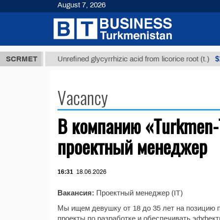
August 7, 2026
7,8 ТМТ
$12
SCRMET
Unrefined glycyrrhizic acid from licorice root (t.)
Vacancy
В компанию «Turkmen-T
проектный менеджер
16:31
18.06.2026
Вакансия:
Проектный менеджер (IT)
Мы ищем девушку от 18 до 35 лет на позицию 
проекты по разработке и обеспечивать эффект