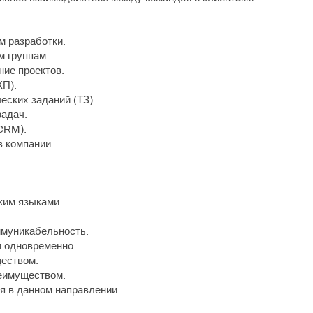
м разработки.
м группам.
ние проектов.
КП).
еских заданий (ТЗ).
задач.
CRM).
в компании.
ким языками.
ммуникабельность.
и одновременно.
еством.
реимуществом.
ся в данном направлении.