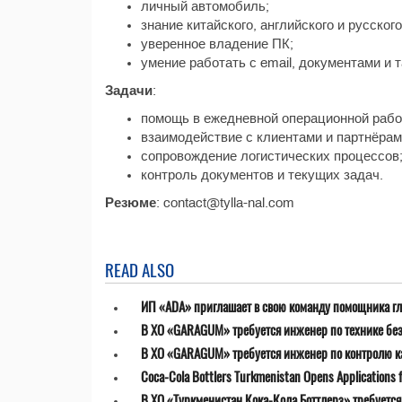
личный автомобиль;
знание китайского, английского и русског
уверенное владение ПК;
умение работать с email, документами и 
Задачи
:
помощь в ежедневной операционной рабо
взаимодействие с клиентами и партнёрам
сопровождение логистических процессов
контроль документов и текущих задач.
Резюме
: contact@tylla-nal.com
READ ALSO
ИП «ADA» приглашает в свою команду помощника гл
В ХО «GARAGUM» требуется инженер по технике бе
В ХО «GARAGUM» требуется инженер по контролю к
Coca-Cola Bottlers Turkmenistan Opens Applications fo
В ХО «Туркменистан Кока-Кола Боттлерз» требуетс