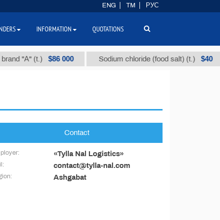
ENG
TM
РУС
NDERS
INFORMATION
QUOTATIONS
$86 000
$40
rand "А" (t.)
Sodium chloride (food salt) (t.)
Contact
ployer:
«Tylla Nal Logistics»
l:
contact@tylla-nal.com
ion:
Ashgabat