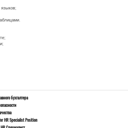
о языков;
таблицами.
те;
и;
;
авного бухгалтера
зопасности
ачества
r HR Specialist Position
я HR Специалист