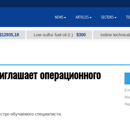
NEWS
ARTICLES
SECTORS
TE
2935,18
$300
Low-sulfur fuel oil (t.)
Iodine technical b
приглашает операционного
Em
Mai
Reg
стро обучаемого специалиста.