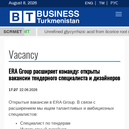
August 8, 2026
ENG
TM
РУС
Toggl
navig
37,8 ТМТ
kg.)
SCRMET
Unrefined glycyrrhizic acid from licorice root (t
Vacancy
ERA Group расширяет команду: открыты
вакансии тендерного специалиста и дизайнеров
17:27
22.06.2026
Открытые вакансии в ERA Group. В связи с
расширением мы ищем талантливых и амбициозных
специалистов:
Специалист по тендерам