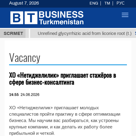
August 7, 2026
ENG
TM
РУС
Toggl
navig
37,8 ТМТ
$1
SCRMET
Unrefined glycyrrhizic acid from licorice root (t.)
Vacancy
ХО «Нетиджелилик» приглашает стажёров в
сфере бизнес-консалтинга
14:55
24.06.2026
ХО «Нетиджелилик» приглашает молодых
специалистов пройти практику в сфере оптимизации
бизнеса. Мы научим вас разбираться, как устроены
крупные компании, и как делать их работу более
прибыльной и четкой.