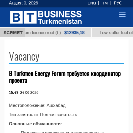
August 9, 2026
ENG
TM
РУС
Toggl
navig
$12935,18
izic acid from licorice root (t.)
SCRMET
Low-sulfur fuel oil (
Vacancy
В Turkmen Energy Forum требуется координатор
проекта
15:49
24.06.2026
Местоположение: Ашхабад
Тип занятости: Полная занятость
Основные обязанности: