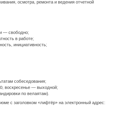
вания, осмотра, ремонта и ведения отчетной
и — свободно;
тность в работе;
ность, инициативность;
ьтатам собеседования;
00, воскресенье — выходной;
ндировки по велаятам).
зюме с заголовком «лифтёр» на электронный адрес: