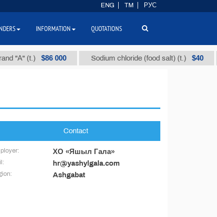
ENG
TM
РУС
NDERS
INFORMATION
QUOTATIONS
$86 000
$40
nd "А" (t.)
Sodium chloride (food salt) (t.)
Contact
ployer:
ХО «Яшыл Гала»
l:
hr@yashylgala.com
ion:
Ashgabat