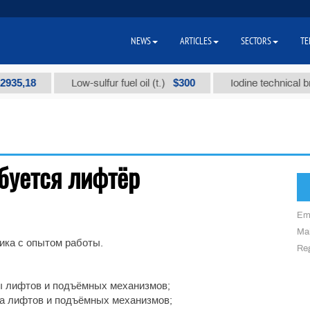
NEWS
ARTICLES
SECTORS
TE
35,18
$300
Low-sulfur fuel oil (t.)
Iodine technical bra
буется лифтёр
Em
Mai
ика с опытом работы.
Reg
ы лифтов и подъёмных механизмов;
ра лифтов и подъёмных механизмов;