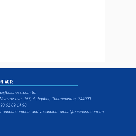
ONTACTS
fo@business.com.tm
Niyazov ave. 157, Ashgabat, Turkmenistan, 744000
93 61 89 14 98
r announcements and vacancies: press@business.com.tm