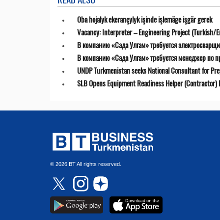
Oba hojalyk ekerançylyk işinde işlemäge işgär gerek
Vacancy: Interpreter – Engineering Project (Turkish/E
В компанию «Сада Улгам» требуется электросварщи
В компанию «Сада Улгам» требуется менеджер по 
UNDP Turkmenistan seeks National Consultant for Prepa
SLB Opens Equipment Readiness Helper (Contractor) P
© 2026 BT All rights reserved.