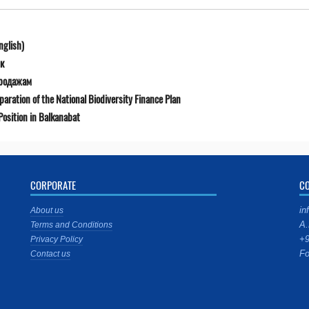
nglish)
к
продажам
ration of the National Biodiversity Finance Plan
osition in Balkanabat
CORPORATE
C
in
About us
A.
Terms and Conditions
+9
Privacy Policy
Fo
Contact us