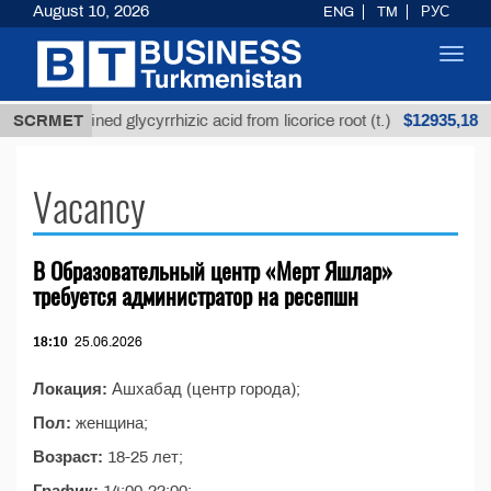
August 10, 2026
ENG
TM
РУС
Toggl
navig
$12935,18
SCRMET
Unrefined glycyrrhizic acid from licorice root (t.)
Vacancy
В Образовательный центр «Мерт Яшлар»
требуется администратор на ресепшн
18:10
25.06.2026
Локация:
Ашхабад (центр города);
Пол:
женщина;
Возраст:
18-25 лет;