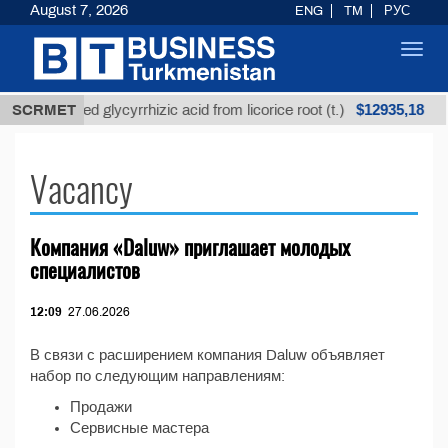
August 7, 2026
ENG
TM
РУС
Toggl
navig
$12935,18
SCRMET
Unrefined glycyrrhizic acid from licorice root (t.)
Vacancy
Компания «Daluw» приглашает молодых
специалистов
12:09
27.06.2026
В связи с расширением компания Daluw объявляет
набор по следующим направлениям:
Продажи
Сервисные мастера