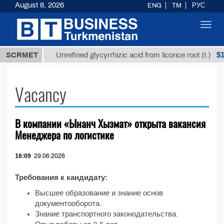
August 8, 2026
ENG
TM
РУС
Toggl
navig
7,8 ТМТ
$12
SCRMET
Unrefined glycyrrhizic acid from licorice root (t.)
Vacancy
В компании «Ынанч Хызмат» открыта вакансия
Менеджера по логистике
16:09
29.06.2026
Требования к кандидату:
Высшее образование и знание основ
документооборота.
Знание транспортного законодательства.