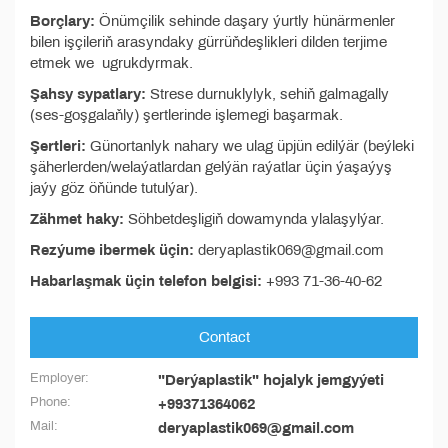
Borçlary:
Önümçilik sehinde daşary ýurtly hünärmenler
bilen işçileriň arasyndaky gürrüňdeşlikleri dilden terjime
etmek we ugrukdyrmak.
Şahsy sypatlary:
Strese durnuklylyk, sehiň galmagally
(ses-goşgalaňly) şertlerinde işlemegi başarmak.
Şertleri:
Günortanlyk nahary we ulag üpjün edilýär (beýleki
şäherlerden/welaýatlardan gelýän raýatlar üçin ýaşaýyş
jaýy göz öňünde tutulýar).
Zähmet haky:
Söhbetdeşligiň dowamynda ylalaşylýar.
Rezýume ibermek üçin:
deryaplastik069@gmail.com
Habarlaşmak üçin telefon belgisi:
+993 71-36-40-62
Contact
Employer:
"Derýaplastik" hojalyk jemgyýeti
Phone:
+99371364062
Mail:
deryaplastik069@gmail.com