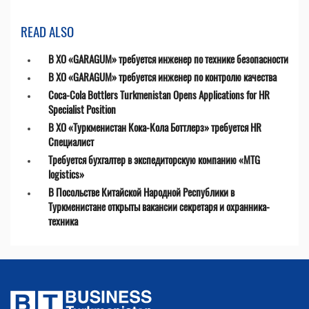
READ ALSO
В ХО «GARAGUM» требуется инженер по технике безопасности
В ХО «GARAGUM» требуется инженер по контролю качества
Coca-Cola Bottlers Turkmenistan Opens Applications for HR
Specialist Position
В ХО «Туркменистан Кока-Кола Боттлерз» требуется HR
Специалист
Требуется бухгалтер в экспедиторскую компанию «MTG
logistics»
В Посольстве Китайской Народной Республики в
Туркменистане открыты вакансии секретаря и охранника-
техника