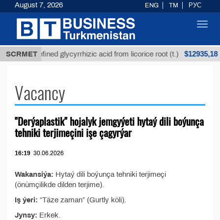
August 7, 2026
ENG
TM
РУС
Toggl
navig
$12935,18
SCRMET
Unrefined glycyrrhizic acid from licorice root (t.)
Vacancy
"Derýaplastik" hojalyk jemgyýeti hytaý dili boýunça
tehniki terjimeçini işe çagyrýar
16:19
30.06.2026
Wakansiýa:
Hytaý dili boýunça tehniki terjimeçi
(önümçilikde dilden terjime).
Iş ýeri:
“Täze zaman” (Gurtly köli).
Jynsy:
Erkek.