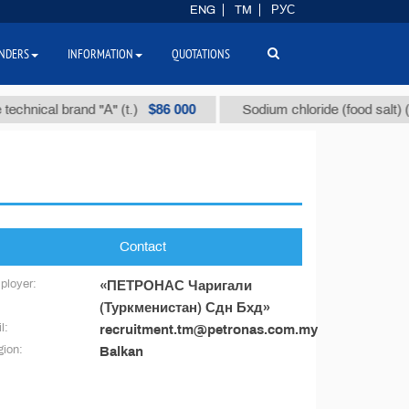
ENG
TM
РУС
NDERS
INFORMATION
QUOTATIONS
$86 000
echnical brand "А" (t.)
Sodium chloride (food salt) (t.
Contact
ployer:
«ПЕТРОНАС Чаригали
(Туркменистан) Сдн Бхд»
l:
recruitment.tm@petronas.com.my
ion:
Balkan