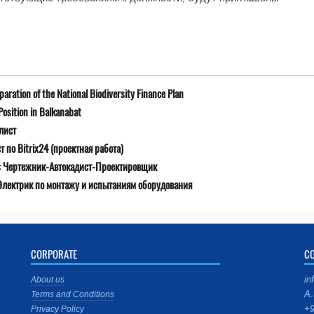
ration of the National Biodiversity Finance Plan
osition in Balkanabat
лист
 по Bitrix24 (проектная работа)
ю: Чертежник-Автокадист-Проектировщик
Электрик по монтажу и испытаниям оборудования
CORPORATE
C
in
About us
A.
Terms and Conditions
+9
Privacy Policy