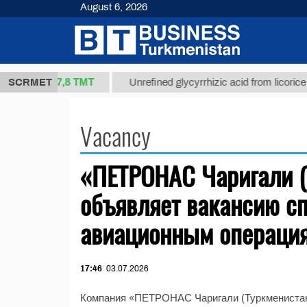
August 6, 2026
37,8 ТМТ
t 1(kg.)
SCRMET
Unrefined glycyrrhizic acid from licorice roo
Vacancy
«ПЕТРОНАС Чаригали (
объявляет вакансию с
авиационным операци
17:46
03.07.2026
Компания «ПЕТРОНАС Чаригали (Туркменистан