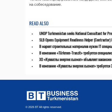
на собеседование.
READ ALSO
UNDP Turkmenistan seeks National Consultant for Prepa
SLB Opens Equipment Readiness Helper (Contractor) P
В маркет строительных материалов нужен IT специа
В компанию «Türkmen-Tranzit» требуется специалист
ХО «Кувватлы энергия хызмат» объявляет ваканси
В компанию «Кувватлы энергия хызмат» требуется 
© 2026 BT All rights reserved.