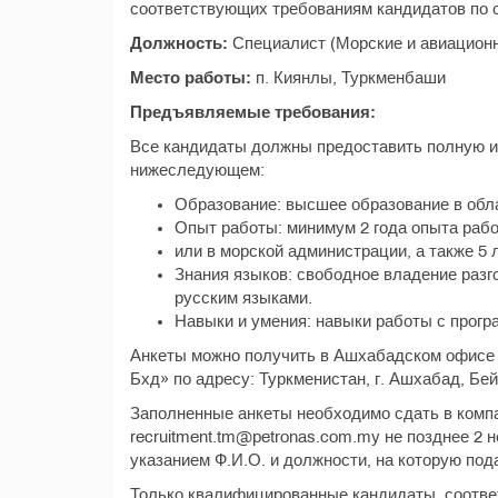
соответствующих требованиям кандидатов по 
Должность:
Специалист (Морские и авиацион
Место работы:
п. Киянлы, Туркменбаши
Предъявляемые требования:
Все кандидаты должны предоставить полную 
нижеследующем:
Образование: высшее образование в обл
Опыт работы: минимум 2 года опыта раб
или в морской администрации, а также 5 
Знания языков: свободное владение разг
русским языками.
Навыки и умения: навыки работы с прогр
Анкеты можно получить в Ашхабадском офисе
Бхд» по адресу: Туркменистан, г. Ашхабад, Бе
Заполненные анкеты необходимо сдать в комп
recruitment.tm@petronas.com.my не позднее 2 
указанием Ф.И.О. и должности, на которую под
Только квалифицированные кандидаты, соотве