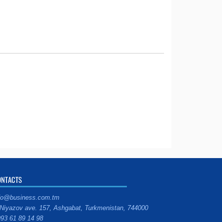
ONTACTS
fo@business.com.tm
Niyazov ave. 157, Ashgabat, Turkmenistan, 744000
93 61 89 14 98