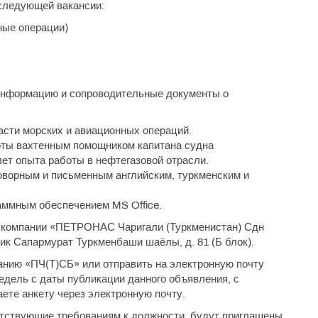
следующей вакансии:
ные операции)
информацию и сопроводительные документы о
асти морских и авиационных операций.
оты вахтенным помощником капитана судна
лет опыта работы в нефтегазовой отрасли.
оворным и письменным английским, туркменским и
аммным обеспечением MS Office.
 компании «ПЕТРОНАС Чаригали (Туркменистан) Сдн
йик Сапармурат Туркменбаши шаёлы, д. 81 (Б блок).
анию «ПЧ(Т)СБ» или отправить на электронную почту
недель с даты публикации данного объявления, с
аете анкету через электронную почту.
тствующие требованиям к должности, будут приглашены