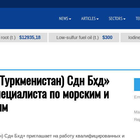
NEWS
ARTICLES
SECTORS
TE
$12935,18
$300
t (t.)
Low-sulfur fuel oil (t.)
Iodine t
Туркменистан) Сдн Бхд»
пециалиста по морским и
Em
ям
Mai
Reg
) Сдн Бхд» приглашает на работу квалифицированных и