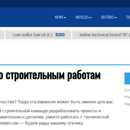
NEWS
ARTICLES
SECTORS
TE
$300
Low-sulfur fuel oil (t.)
Iodine technical brand "А" (t.)
о строительным работам
Em
Ph
льстве? Тогда эта вакансия может быть именно для вас.
Reg
 строительной команде разрабатывать проекты и
имательны к деталям, умеете работать с технической
профессии — будем рады вашему отклику.