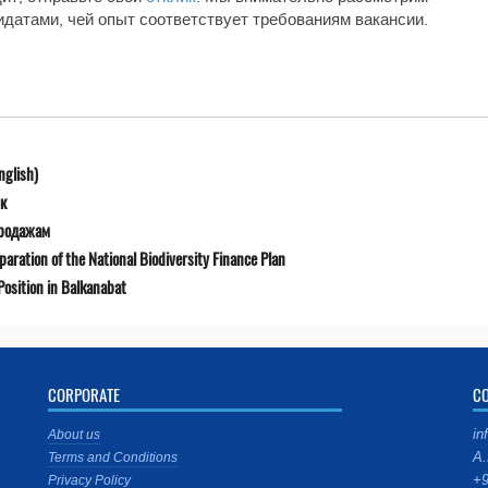
идатами, чей опыт соответствует требованиям вакансии.
nglish)
к
продажам
ration of the National Biodiversity Finance Plan
osition in Balkanabat
CORPORATE
C
in
About us
A.
Terms and Conditions
+9
Privacy Policy