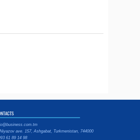
ONTACTS
fo@business.com.tm
Niyazov ave. 157, Ashgabat, Turkmenistan, 744000
93 61 89 14 98