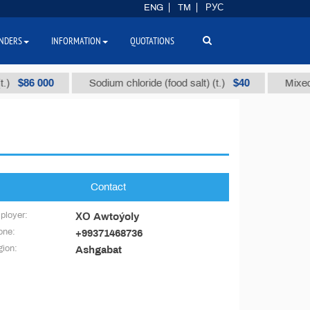
ENG
TM
РУС
NDERS
INFORMATION
QUOTATIONS
$86 000
$40
Sodium chloride (food salt) (t.)
Mixed pa
Contact
ployer:
ХО Awtoýoly
one:
+99371468736
ion:
Ashgabat