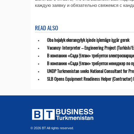
каждую заявку и обязательно свяжемся с канд
READ ALSO
Oba hojalyk ekerançylyk işinde işlemäge işgär gerek
Vacancy: Interpreter – Engineering Project (Turkish/E
В компанию «Сада Улгам» требуется электросварщи
В компанию «Сада Улгам» требуется менеджер по 
UNDP Turkmenistan seeks National Consultant for Prepa
SLB Opens Equipment Readiness Helper (Contractor) P
© 2026 BT All rights reserved.