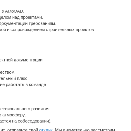
 в AutoCAD.
делом над проектами.
 документации требованиям.
кой и сопровождением строительных проектов.
ектной документации.
еством.
тельный плюс.
ие работать в команде.
ессионального развития.
ю атмосферу.
ется на собеседовании).
дит, отправьте свой
отклик
. Мы внимательно рассмотрим