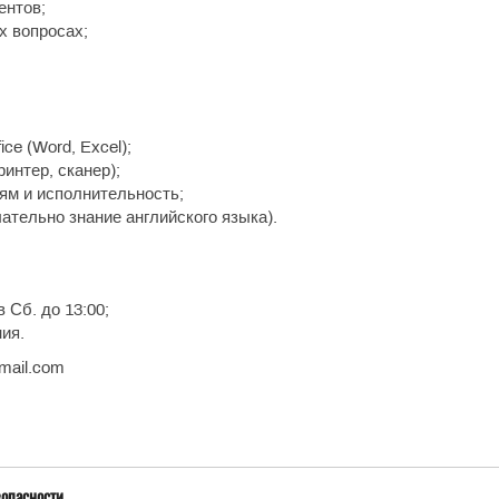
ентов;
х вопросах;
ce (Word, Excel);
интер, сканер);
ям и исполнительность;
ательно знание английского языка).
в Сб. до 13:00;
ия.
mail.com
зопасности