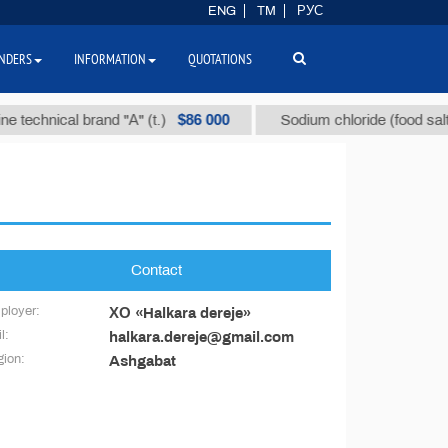
ENG
TM
РУС
NDERS
INFORMATION
QUOTATIONS
$86 000
 technical brand "А" (t.)
Sodium chloride (food salt) (
Contact
ployer:
ХО «Halkara dereje»
l:
halkara.dereje@gmail.com
ion:
Ashgabat