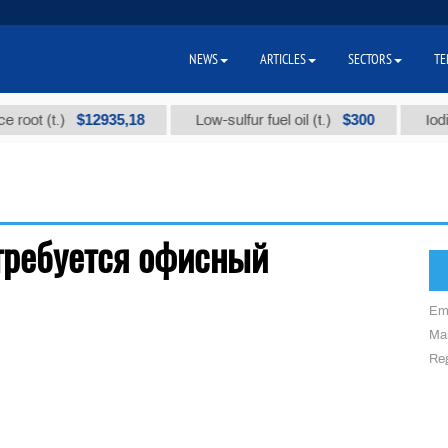
NEWS
ARTICLES
SECTORS
TE
$12935,18
$300
root (t.)
Low-sulfur fuel oil (t.)
Iodine
 требуется офисный
Em
Mai
Reg