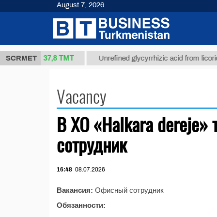
August 7, 2026
37,8 ТМТ
ort 1(kg.)
SCRMET
Unrefined glycyrrhizic acid from licorice 
Vacancy
В ХО «Halkara dereje»
сотрудник
16:48
08.07.2026
Вакансия:
Офисный сотрудник
Обязанности: