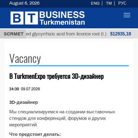
August 6, 2026
ENG
TM
РУС
Toggl
navig
$12935,18
SCRMET
Unrefined glycyrrhizic acid from licorice root (t.)
Vacancy
В TurkmenExpo требуется 3D-дизайнер
14:30
09.07.2026
3D-дизайнер
Мы специализируемся на создании выставочных
стендов для конференций, форумов и других
мероприятий.
Что предстоит делать: