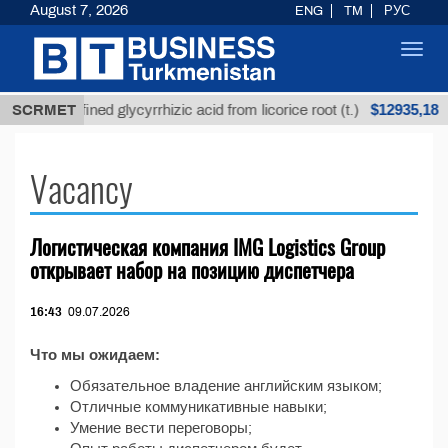
August 7, 2026
ENG
TM
РУС
Toggl
navig
$12935,18
SCRMET
Unrefined glycyrrhizic acid from licorice root (t.)
Vacancy
Логистическая компания IMG Logistics Group
открывает набор на позицию диспетчера
16:43
09.07.2026
Что мы ожидаем:
Обязательное владение английским языком;
Отличные коммуникативные навыки;
Умение вести переговоры;