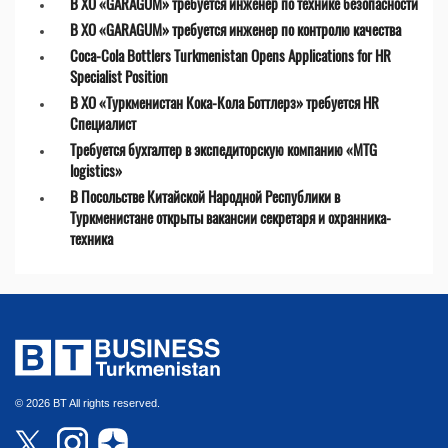
В ХО «GARAGUM» требуется инженер по технике безопасности
В ХО «GARAGUM» требуется инженер по контролю качества
Coca-Cola Bottlers Turkmenistan Opens Applications for HR
Specialist Position
В ХО «Туркменистан Кока-Кола Боттлерз» требуется HR
Специалист
Требуется бухгалтер в экспедиторскую компанию «MTG
logistics»
В Посольстве Китайской Народной Республики в
Туркменистане открыты вакансии секретаря и охранника-
техника
© 2026 BT All rights reserved.