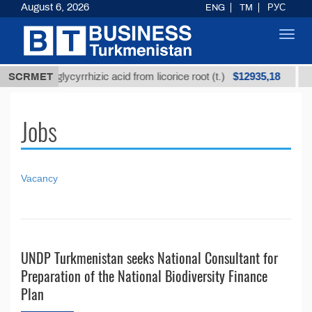
August 6, 2026
ENG
TM
РУС
Toggl
navig
$12935,18
nrefined glycyrrhizic acid from licorice root (t.)
SCRMET
Lo
Jobs
Vacancy
UNDP Turkmenistan seeks National Consultant for
Preparation of the National Biodiversity Finance
Plan