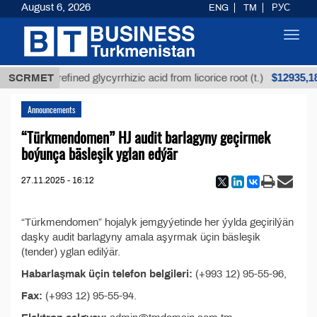
August 6, 2026
ENG
TM
РУС
Toggl
navig
Т
$12935,18
SCRMET
Unrefined glycyrrhizic acid from licorice root (t.)
Announcements
“Türkmendomen” HJ audit barlagyny geçirmek
boýunça bäsleşik yglan edýär
27.11.2025 - 16:12
“Türkmendomen” hojalyk jemgyýetinde her ýylda geçirilýän
daşky audit barlagyny amala aşyrmak üçin bäsleşik
(tender) yglan edilýär.
Habarlaşmak üçin telefon belgileri:
(+993 12) 95-55-96,
Fax:
(+993 12) 95-55-94.