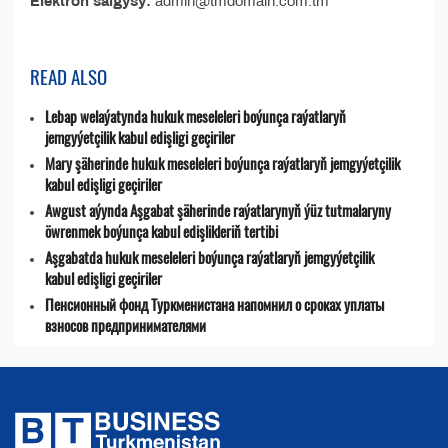
Elektron salgysy:
admin@tmdomain.com.tm
READ ALSO
Lebap welaýatynda hukuk meseleleri boýunça raýatlaryň
jemgyýetçilik kabul edişligi geçiriler
Mary şäherinde hukuk meseleleri boýunça raýatlaryň jemgyýetçilik
kabul edişligi geçiriler
Awgust aýynda Aşgabat şäherinde raýatlarynyň ýüz tutmalaryny
öwrenmek boýunça kabul edişlikleriň tertibi
Aşgabatda hukuk meseleleri boýunça raýatlaryň jemgyýetçilik
kabul edişligi geçiriler
Пенсионный фонд Туркменистана напомнил о сроках уплаты
взносов предпринимателями